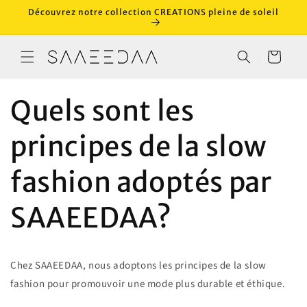
et
Découvrez notre collection CREATIONS pleine de soleil
passer
au
contenu
Panier
Quels sont les
principes de la slow
fashion adoptés par
SAAEEDAA?
Chez SAAEEDAA, nous adoptons les principes de la slow
fashion pour promouvoir une mode plus durable et éthique.