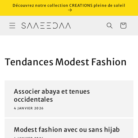
et
Découvrez notre collection CREATIONS pleine de soleil
passer
au
contenu
Panier
Tendances Modest Fashion
Associer abaya et tenues
occidentales
4 JANVIER 2026
Modest fashion avec ou sans hijab